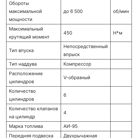
Обороты
максимальной
до 6 500
об/мин
мощности
Максимальный
450
Н*м
крутящий момент
Непосредственный
Тип впуска
впрыск
Тип наддува
Компрессор
Расположение
V-образный
цилиндров
Количество
6
цилиндров
Количество клапанов
4
на цилиндр
Марка топлива
АИ-95
Передняя подвеска
Двухрычажная