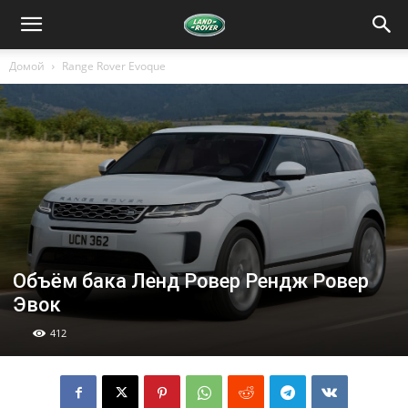
Домой
Range Rover Evoque
Объём бака Ленд Ровер Рендж Ровер
Эвок
412