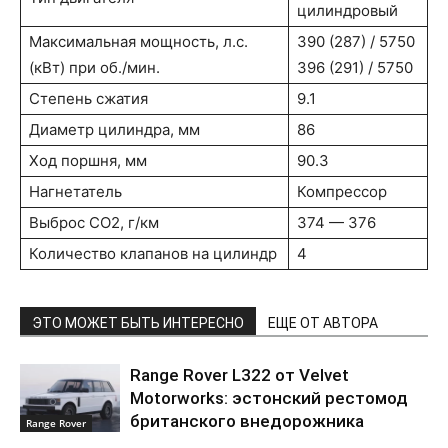
цилиндровый
Максимальная мощность, л.с.
390 (287) / 5750
(кВт) при об./мин.
396 (291) / 5750
Степень сжатия
9.1
Диаметр цилиндра, мм
86
Ход поршня, мм
90.3
Нагнетатель
Компрессор
Выброс CO2, г/км
374 — 376
Количество клапанов на цилиндр
4
ЭТО МОЖЕТ БЫТЬ ИНТЕРЕСНО
ЕЩЕ ОТ АВТОРА
Range Rover L322 от Velvet
Motorworks: эстонский рестомод
британского внедорожника
Range Rover