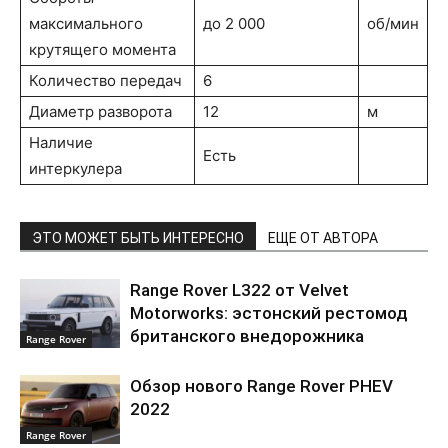
максимального
до 2 000
об/мин
крутящего момента
Количество передач
6
Диаметр разворота
12
м
Наличие
Есть
интеркулера
ЭТО МОЖЕТ БЫТЬ ИНТЕРЕСНО
ЕЩЕ ОТ АВТОРА
Range Rover L322 от Velvet
Motorworks: эстонский рестомод
британского внедорожника
Range Rover
Обзор нового Range Rover PHEV
2022
Range Rover