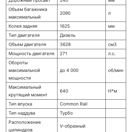
Дорожный просвет
240
мм
Объем багажника
2090
л
максимальный
Колея задняя
1625
мм
Тип двигателя
Дизель
Объем двигателя
3628
см3
Мощность двигателя
271
л.с.
Обороты
максимальной
до 4 000
об/мин
мощности
Максимальный
640
Н*м
крутящий момент
Тип впуска
Common Rail
Тип наддува
Турбо
Расположение
V-образный
цилиндров