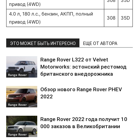
308
35D
привод (4WD)
4.0 л, 180 л.с., бензин, АКПП, полный
308
35D
привод (4WD)
ЭТО МОЖЕТ БЫТЬ ИНТЕРЕСНО
ЕЩЕ ОТ АВТОРА
Range Rover L322 от Velvet
Motorworks: эстонский рестомод
британского внедорожника
Range Rover
Обзор нового Range Rover PHEV
2022
Range Rover
Range Rover 2022 года получит 10
000 заказов в Великобритании
Range Rover