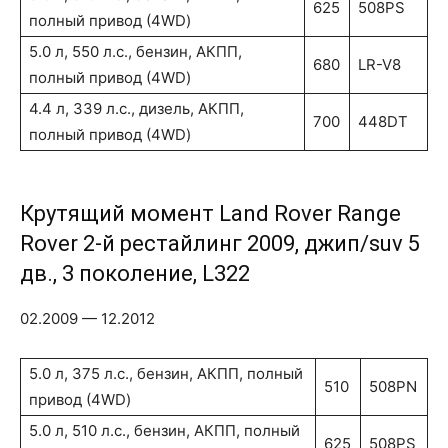
625
508PS
полный привод (4WD)
5.0 л, 550 л.с., бензин, АКПП,
680
LR-V8
полный привод (4WD)
4.4 л, 339 л.с., дизель, АКПП,
700
448DT
полный привод (4WD)
Крутящий момент Land Rover Range
Rover 2-й рестайлинг 2009, джип/suv 5
дв., 3 поколение, L322
02.2009 — 12.2012
5.0 л, 375 л.с., бензин, АКПП, полный
510
508PN
привод (4WD)
5.0 л, 510 л.с., бензин, АКПП, полный
625
508PS