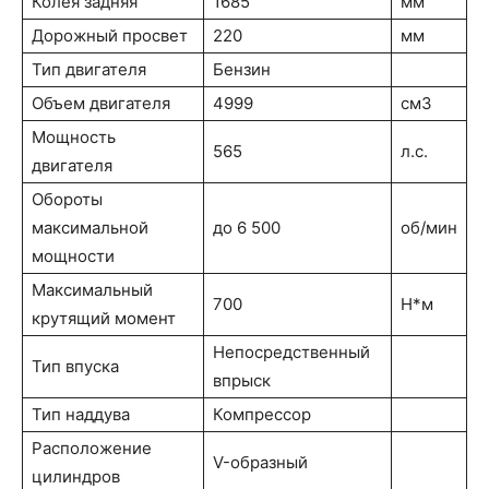
Колея задняя
1685
мм
Дорожный просвет
220
мм
Тип двигателя
Бензин
Объем двигателя
4999
см3
Мощность
565
л.с.
двигателя
Обороты
максимальной
до 6 500
об/мин
мощности
Максимальный
700
Н*м
крутящий момент
Непосредственный
Тип впуска
впрыск
Тип наддува
Компрессор
Расположение
V-образный
цилиндров