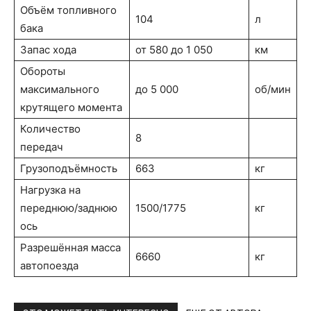
Объём топливного
104
л
бака
Запас хода
от 580 до 1 050
км
Обороты
максимального
до 5 000
об/мин
крутящего момента
Количество
8
передач
Грузоподъёмность
663
кг
Нагрузка на
переднюю/заднюю
1500/1775
кг
ось
Разрешённая масса
6660
кг
автопоезда