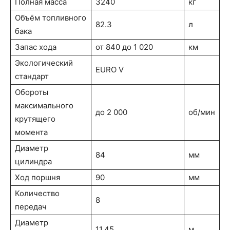
Полная масса
3240
кг
Объём топливного
82.3
л
бака
Запас хода
от 840 до 1 020
км
Экологический
EURO V
стандарт
Обороты
максимального
до 2 000
об/мин
крутящего
момента
Диаметр
84
мм
цилиндра
Ход поршня
90
мм
Количество
8
передач
Диаметр
11.45
м