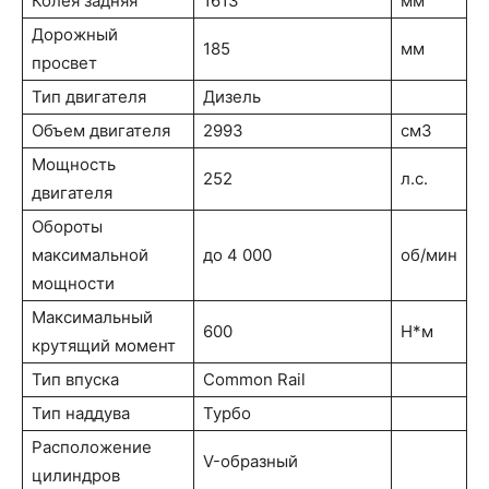
Колея задняя
1613
мм
Дорожный
185
мм
просвет
Тип двигателя
Дизель
Объем двигателя
2993
см3
Мощность
252
л.с.
двигателя
Обороты
максимальной
до 4 000
об/мин
мощности
Максимальный
600
Н*м
крутящий момент
Тип впуска
Common Rail
Тип наддува
Турбо
Расположение
V-образный
цилиндров