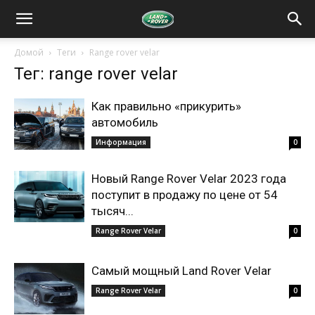
Домой
Теги
Range rover velar
Тег: range rover velar
Как правильно «прикурить»
автомобиль
Информация
0
Новый Range Rover Velar 2023 года
поступит в продажу по цене от 54
тысяч...
Range Rover Velar
0
Самый мощный Land Rover Velar
Range Rover Velar
0