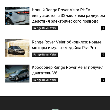
Новый Range Rover Velar PHEV
выпускается с 33-мильным радиусом
действия электрического привода.
Range Rover Velar
0
Range Rover Velar обновился: новые
моторы и мультимедийка Pivi Pro
Range Rover Velar
0
Кроссовер Range Rover Velar получил
двигатель V8
Range Rover Velar
0