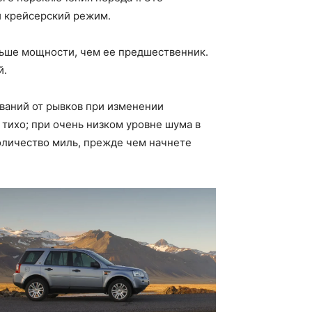
й крейсерский режим.
льше мощности, чем ее предшественник.
й.
ваний от рывков при изменении
 тихо; при очень низком уровне шума в
оличество миль, прежде чем начнете