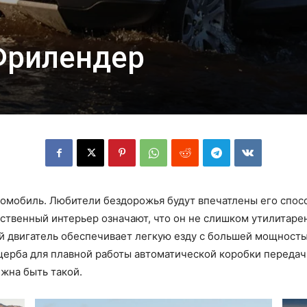
новости
Фрилендер
и
втомобиль. Любители бездорожья будут впечатлены его спо
информация
ественный интерьер означают, что он не слишком утилитаре
 двигатель обеспечивает легкую езду с большей мощност
ущерба для плавной работы автоматической коробки переда
лжна быть такой.
об