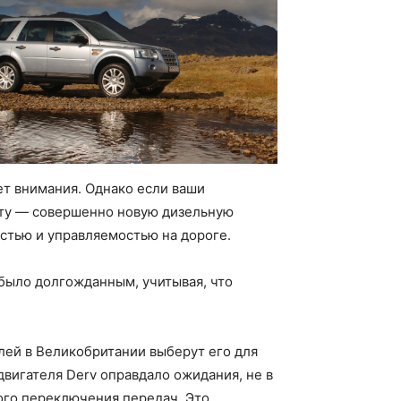
ет внимания. Однако если ваши
 эту — совершенно новую дизельную
остью и управляемостью на дороге.
было долгожданным, учитывая, что
лей в Великобритании выберут его для
двигателя Derv оправдало ожидания, не в
ого переключения передач. Это