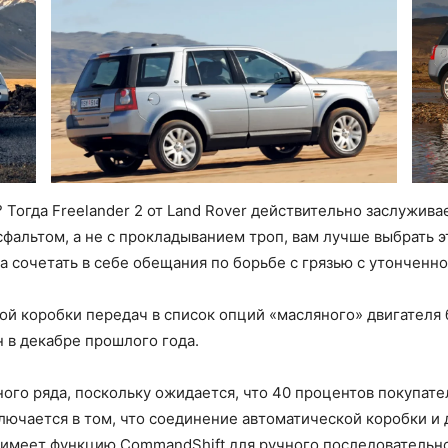
автомобилях
огда Freelander 2 от Land Rover действительно заслужива
фальтом, а не с прокладыванием троп, вам лучше выбрать
Ленд
а сочетать в себе обещания по борьбе с грязью с утонченн
й коробки передач в список опций «масляного» двигателя 
 в декабре прошлого года.
Ровер
ого ряда, поскольку ожидается, что 40 процентов покупате
лючается в том, что соединение автоматической коробки и 
 имеет функцию CommandShift для ручного последовательн