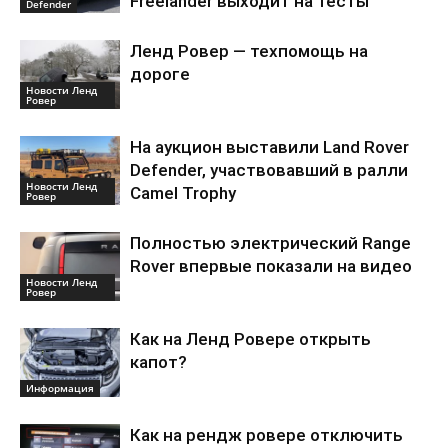
Freelander выходит на тесты
Defender
Ленд Ровер — техпомощь на
дороге
Новости Ленд
Ровер
На аукцион выставили Land Rover
Defender, участвовавший в ралли
Новости Ленд
Camel Trophy
Ровер
Полностью электрический Range
Rover впервые показали на видео
Новости Ленд
Ровер
Как на Ленд Ровере открыть
капот?
Информация
Как на рендж ровере отключить