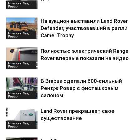
Новости Ленд
Ровер
На аукцион выставили Land Rover
Defender, участвовавший в ралли
Новости Ленд
Camel Trophy
Ровер
Полностью электрический Range
Rover впервые показали на видео
Новости Ленд
Ровер
В Brabus сделали 600-сильный
Рендж Ровер с фисташковым
Новости Ленд
салоном
Ровер
Land Rover прекращает свое
существование
Новости Ленд
Ровер