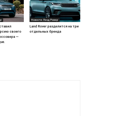
ер
Новости Ленд Ровер
дставил
Land Rover разделится на три
ерсию своего
отдельных бренда
оссовера —
que.