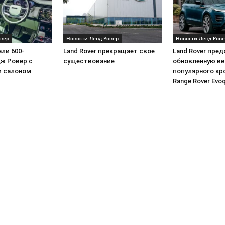
овер
Новости Ленд Ровер
Новости Ленд Ров
али 600-
Land Rover прекращает свое
Land Rover пре
ж Ровер с
существование
обновленную в
 салоном
популярного кр
Range Rover Evo