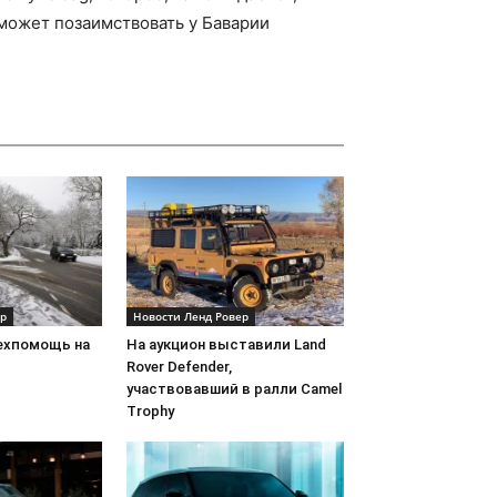
может позаимствовать у Баварии
ер
Новости Ленд Ровер
ехпомощь на
На аукцион выставили Land
Rover Defender,
участвовавший в ралли Camel
Trophy