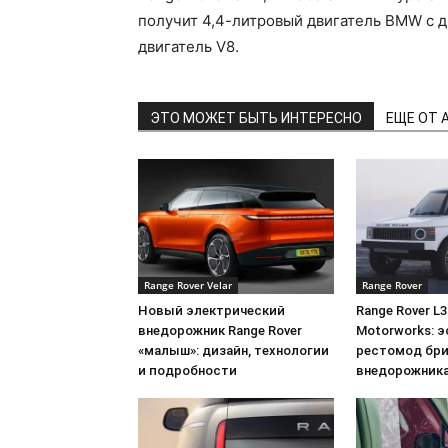
получит 4,4-литровый двигатель BMW с д
двигатель V8.
ЭТО МОЖЕТ БЫТЬ ИНТЕРЕСНО
ЕЩЕ ОТ 
Range Rover Velar
Range Rover
Новый электрический
Range Rover L3
внедорожник Range Rover
Motorworks: 
«малыш»: дизайн, технологии
рестомод бри
и подробности
внедорожник