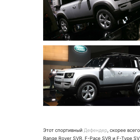
Этот спортивный
Дефендер
, скорее всег
Range Rover SVR, F-Pace SVR и F-Type SV