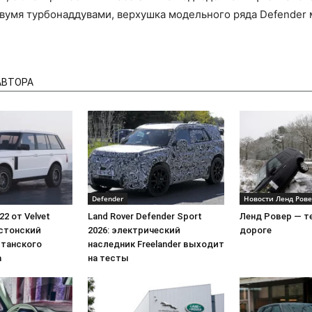
вумя турбонаддувами, верхушка модельного ряда Defender 
и
АВТОРА
Ягуар
Defender
Новости Ленд Ров
22 от Velvet
Land Rover Defender Sport
Ленд Ровер — т
эстонский
2026: электрический
дороге
танского
наследник Freelander выходит
а
на тесты