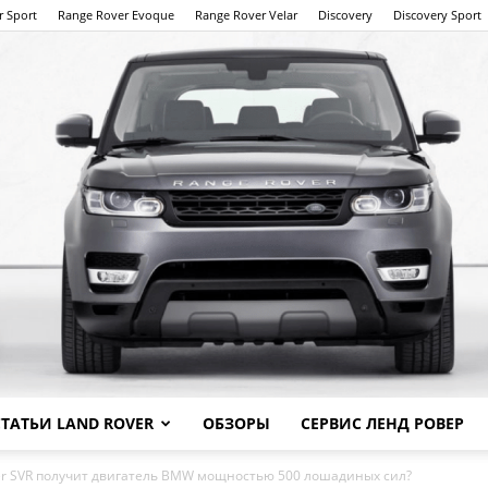
r Sport
Range Rover Evoque
Range Rover Velar
Discovery
Discovery Sport
СТАТЬИ LAND ROVER
ОБЗОРЫ
СЕРВИС ЛЕНД РОВЕР
Land
der SVR получит двигатель BMW мощностью 500 лошадиных сил?