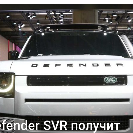
Rover
Blog
—
efender SVR получит